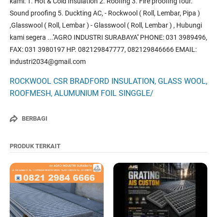
kami: 1. Hot & Cold Insulation 2. Roofing 3. Fire proofing four.
Sound proofing 5. Duckting AC, - Rockwool ( Roll, Lembar, Pipa )
,Glasswool ( Roll, Lembar ) - Glasswool ( Roll, Lembar ) , Hubungi
kami segera ...''AGRO INDUSTRI SURABAYA'' PHONE: 031 3989496,
FAX: 031 3980197 HP. 082129847777, 082129846666 EMAIL:
industri2034@gmail.com
ROCKWOOL CSR BRADFORD INSULATION, GLASS WOOL,
ROOFMESH, ALUMUNIUM FOIL SINGGLE/
BERBAGI
PRODUK TERKAIT