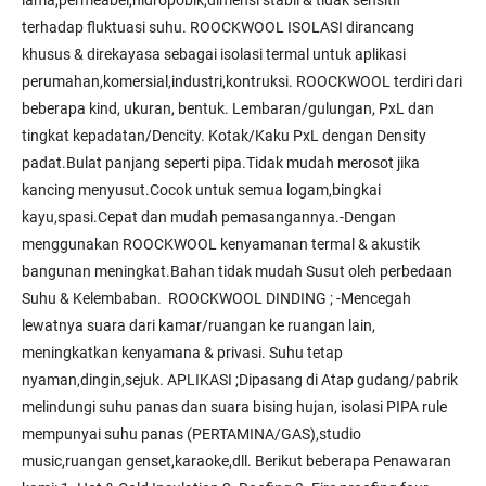
lama,permeabel,hidropobik,dimensi stabil & tidak sensitif
terhadap fluktuasi suhu. ROOCKWOOL ISOLASI dirancang
khusus & direkayasa sebagai isolasi termal untuk aplikasi
perumahan,komersial,industri,kontruksi. ROOCKWOOL terdiri dari
beberapa kind, ukuran, bentuk. Lembaran/gulungan, PxL dan
tingkat kepadatan/Dencity. Kotak/Kaku PxL dengan Density
padat.Bulat panjang seperti pipa.Tidak mudah merosot jika
kancing menyusut.Cocok untuk semua logam,bingkai
kayu,spasi.Cepat dan mudah pemasangannya.-Dengan
menggunakan ROOCKWOOL kenyamanan termal & akustik
bangunan meningkat.Bahan tidak mudah Susut oleh perbedaan
Suhu & Kelembaban. ROOCKWOOL DINDING ; -Mencegah
lewatnya suara dari kamar/ruangan ke ruangan lain,
meningkatkan kenyamana & privasi. Suhu tetap
nyaman,dingin,sejuk. APLIKASI ;Dipasang di Atap gudang/pabrik
melindungi suhu panas dan suara bising hujan, isolasi PIPA rule
mempunyai suhu panas (PERTAMINA/GAS),studio
music,ruangan genset,karaoke,dll. Berikut beberapa Penawaran