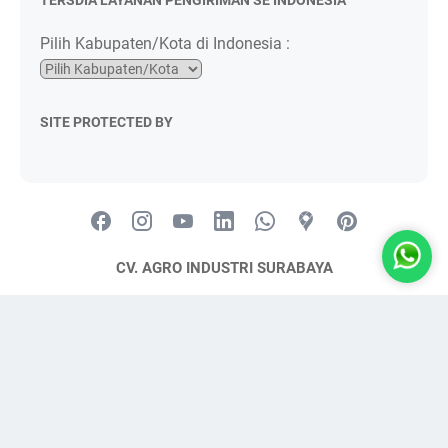
Pilih Kabupaten/Kota di Indonesia :
SITE PROTECTED BY
CV. AGRO INDUSTRI SURABAYA
📍
Alamat:
JL. KIG Selatan IV, No. 11, Kawasan Industri Gresik
📧
Email:
agroindustri.sby@gmail.com
📞
WhatsApp/Telp:
0821-2984-6666
🌐
Website:
www.agroindustrisurabaya.com
© 2010 - 2024
Agro Industri Surabaya
Layanan Pengiriman AIS ke Seluruh Indonesia